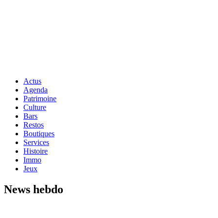
Actus
Agenda
Patrimoine
Culture
Bars
Restos
Boutiques
Services
Histoire
Immo
Jeux
News hebdo