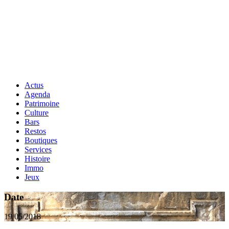
Actus
Agenda
Patrimoine
Culture
Bars
Restos
Boutiques
Services
Histoire
Immo
Jeux
Date
19/05/2018