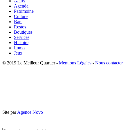
Actus
Agenda
Patrimoine
Culture
Bars
Restos
Boutiques
Services
Histoire
Immo
Jeux
© 2019 Le Meilleur Quartier -
Mentions Légales
-
Nous contacter
Site par
Agence Novo