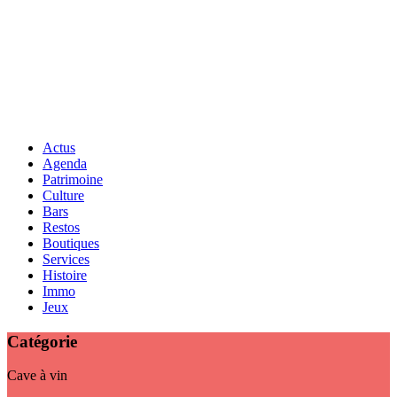
Actus
Agenda
Patrimoine
Culture
Bars
Restos
Boutiques
Services
Histoire
Immo
Jeux
Catégorie
Cave à vin