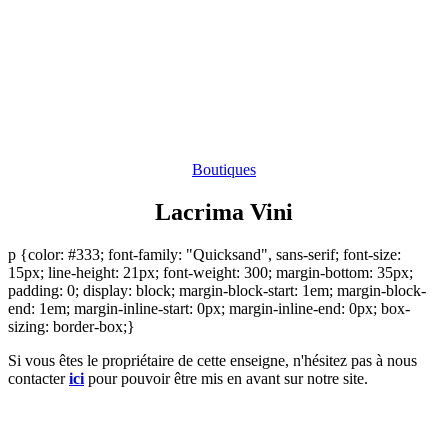
Boutiques
Lacrima Vini
p {color: #333; font-family: "Quicksand", sans-serif; font-size:
15px; line-height: 21px; font-weight: 300; margin-bottom: 35px;
padding: 0; display: block; margin-block-start: 1em; margin-block-
end: 1em; margin-inline-start: 0px; margin-inline-end: 0px; box-
sizing: border-box;}
Si vous êtes le propriétaire de cette enseigne, n'hésitez pas à nous
contacter
ici
pour pouvoir être mis en avant sur notre site.