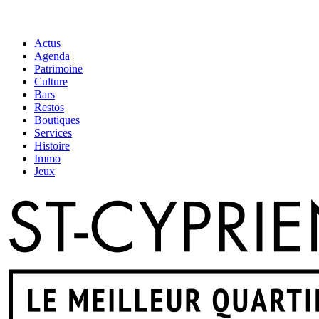
Actus
Agenda
Patrimoine
Culture
Bars
Restos
Boutiques
Services
Histoire
Immo
Jeux