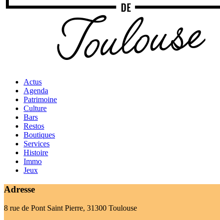
Actus
Agenda
Patrimoine
Culture
Bars
Restos
Boutiques
Services
Histoire
Immo
Jeux
Adresse
8 rue de Pont Saint Pierre, 31300 Toulouse