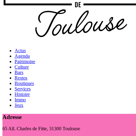
Actus
Agenda
Patrimoine
Culture
Bars
Restos
Boutiques
Services
Histoire
Immo
Jeux
Adresse
65 All. Charles de Fitte, 31300 Toulouse