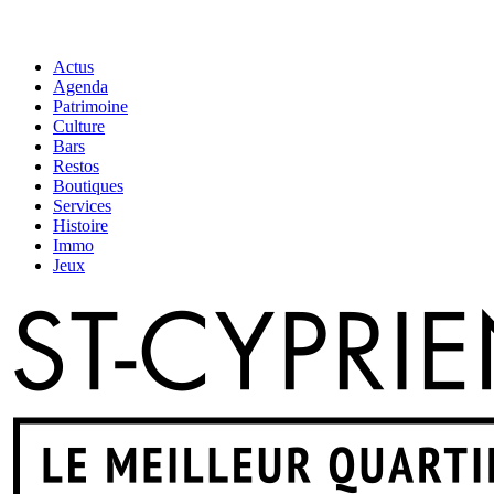
Actus
Agenda
Patrimoine
Culture
Bars
Restos
Boutiques
Services
Histoire
Immo
Jeux