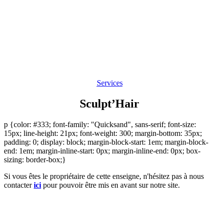
Services
Sculpt’Hair
p {color: #333; font-family: "Quicksand", sans-serif; font-size:
15px; line-height: 21px; font-weight: 300; margin-bottom: 35px;
padding: 0; display: block; margin-block-start: 1em; margin-block-
end: 1em; margin-inline-start: 0px; margin-inline-end: 0px; box-
sizing: border-box;}
Si vous êtes le propriétaire de cette enseigne, n'hésitez pas à nous
contacter
ici
pour pouvoir être mis en avant sur notre site.