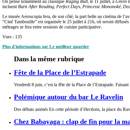
On pense notamment au classique
Raging Bull
, le 11 juillet, à
Green 
incluent
Burn After Reading
,
Perfect Days
,
Princesse Mononoké
,
De
Le musée Aeroscopia fera, de son côté, la part belle au cinéma de l’av
“Ciné Tambouille” est organisée le 25 juillet à 21h, où seront diffus
métrages se fera entre sessions de cuisine participative.
Vues :
135
Plus d'informations sur Le meilleur quartier
Dans la même rubrique
Fête de la Place de l’Estrapade
Vendredi 8 juin, c’est la fête de la Place de l’Estrapade. Faisant
Polémique autour du bar Le Ravelin
Des débats animés En cette période d’élections, la place du Ra
Chez Babayaga : clap de fin pour la m