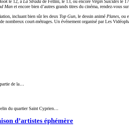
Book
le 12, à
La Strada
de Fellini, le 13, ou encore
Virgin Suicides
le 17
ad Man
et encore bien d’autres grands titres du cinéma, rendez-vous sur
iation, incluant bien sûr les deux
Top Gun
, le dessin animé
Planes
, ou 
és de nombreux court-métrages. Un événement organisé par Les Vidéophag
 partie de la…
velin du quartier Saint Cyprien…
aison d’artistes éphémère