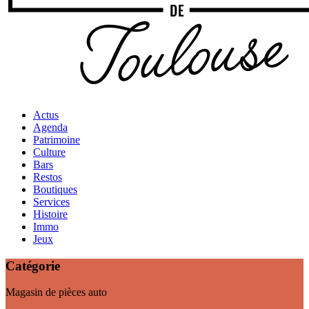
Actus
Agenda
Patrimoine
Culture
Bars
Restos
Boutiques
Services
Histoire
Immo
Jeux
Catégorie
Magasin de pièces auto