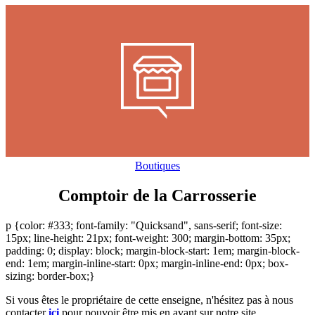
Boutiques
Comptoir de la Carrosserie
p {color: #333; font-family: "Quicksand", sans-serif; font-size:
15px; line-height: 21px; font-weight: 300; margin-bottom: 35px;
padding: 0; display: block; margin-block-start: 1em; margin-block-
end: 1em; margin-inline-start: 0px; margin-inline-end: 0px; box-
sizing: border-box;}
Si vous êtes le propriétaire de cette enseigne, n'hésitez pas à nous
contacter
ici
pour pouvoir être mis en avant sur notre site.