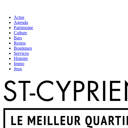
Actus
Agenda
Patrimoine
Culture
Bars
Restos
Boutiques
Services
Histoire
Immo
Jeux