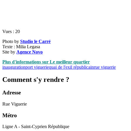
Vues :
20
Photo by
Studio le Carré
Texte : Milia Legasa
Site by
Agence Novo
Plus d'informations sur Le meilleur quartier
inauguration
port viguerie
quai de l'exil républicain
rue viguerie
Comment s'y rendre ?
Adresse
Rue Viguerie
Métro
Ligne A - Saint-Cyprien République