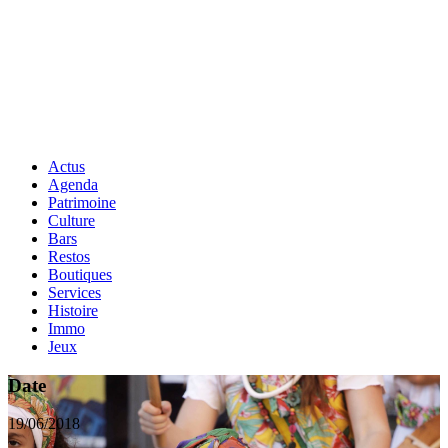
Actus
Agenda
Patrimoine
Culture
Bars
Restos
Boutiques
Services
Histoire
Immo
Jeux
Date
19/06/2018