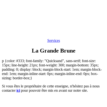
Services
La Grande Brune
p {color: #333; font-family: "Quicksand", sans-serif; font-size:
15px; line-height: 21px; font-weight: 300; margin-bottom: 35px;
padding: 0; display: block; margin-block-start: 1em; margin-block-
end: 1em; margin-inline-start: 0px; margin-inline-end: 0px; box-
sizing: border-box;}
Si vous êtes le propriétaire de cette enseigne, n'hésitez pas à nous
contacter
ici
pour pouvoir être mis en avant sur notre site.