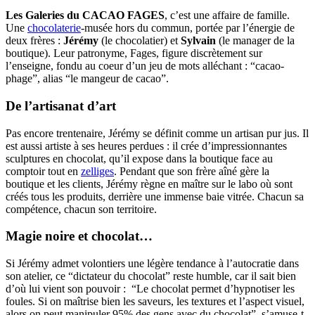
Les Galeries du CACAO FAGES
, c’est une affaire de famille.
Une
chocolaterie
-musée hors du commun, portée par l’énergie de
deux frères :
Jérémy
(le chocolatier) et
Sylvain
(le manager de la
boutique). Leur patronyme, Fages, figure discrètement sur
l’enseigne, fondu au coeur d’un jeu de mots alléchant : “cacao-
phage”, alias “le mangeur de cacao”.
De l’artisanat d’art
Pas encore trentenaire, Jérémy se définit comme un artisan pur jus. Il
est aussi artiste à ses heures perdues : il crée d’impressionnantes
sculptures en chocolat, qu’il expose dans la boutique face au
comptoir tout en
zelliges
. Pendant que son frère aîné gère la
boutique et les clients, Jérémy règne en maître sur le labo où sont
créés tous les produits, derrière une immense baie vitrée. Chacun sa
compétence, chacun son territoire.
Magie noire et chocolat…
Si Jérémy admet volontiers une légère tendance à l’autocratie dans
son atelier, ce “dictateur du chocolat” reste humble, car il sait bien
d’où lui vient son pouvoir : “Le chocolat permet d’hypnotiser les
foules. Si on maîtrise bien les saveurs, les textures et l’aspect visuel,
alors on peut manipuler 95% des gens avec du chocolat”, s’amuse-t-