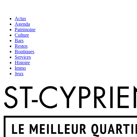
Actus
Agenda
Patrimoine
Culture
Bars
Restos
Boutiques
Services
Histoire
Immo
Jeux