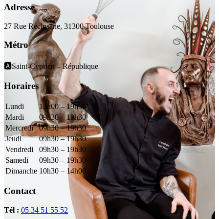
Adresse
27 Rue Reclusane, 31300 Toulouse
Métro
🅰️Saint-Cyprien – République
Horaires
Lundi
13h00 – 19h30
Mardi
09h30 – 19h30
Mercredi
09h30 – 19h30
Jeudi
09h30 – 19h30
Vendredi
09h30 – 19h30
Samedi
09h30 – 19h30
Dimanche
10h30 – 14h00
Contact
Tél :
05 34 51 55 52