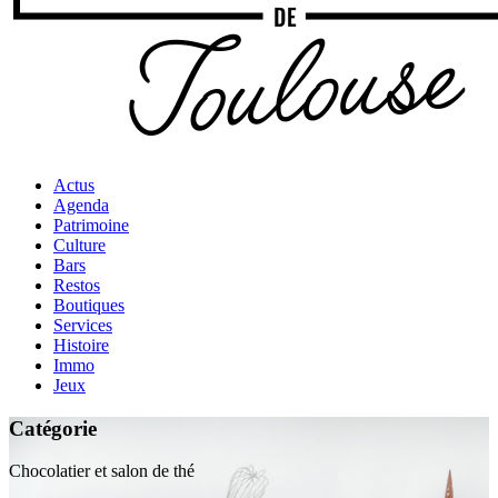
Actus
Agenda
Patrimoine
Culture
Bars
Restos
Boutiques
Services
Histoire
Immo
Jeux
Catégorie
Chocolatier et salon de thé