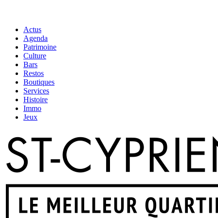
Actus
Agenda
Patrimoine
Culture
Bars
Restos
Boutiques
Services
Histoire
Immo
Jeux