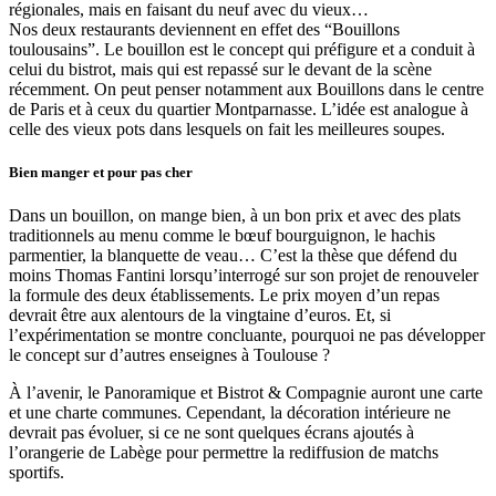
régionales, mais en faisant du neuf avec du vieux…
Nos deux restaurants deviennent en effet des “Bouillons
toulousains”. Le bouillon est le concept qui préfigure et a conduit à
celui du bistrot, mais qui est repassé sur le devant de la scène
récemment. On peut penser notamment aux Bouillons dans le centre
de Paris et à ceux du quartier Montparnasse. L’idée est analogue à
celle des vieux pots dans lesquels on fait les meilleures soupes.
Bien manger et pour pas cher
Dans un bouillon, on mange bien, à un bon prix et avec des plats
traditionnels au menu comme le bœuf bourguignon, le hachis
parmentier, la blanquette de veau… C’est la thèse que défend du
moins Thomas Fantini lorsqu’interrogé sur son projet de renouveler
la formule des deux établissements. Le prix moyen d’un repas
devrait être aux alentours de la vingtaine d’euros. Et, si
l’expérimentation se montre concluante, pourquoi ne pas développer
le concept sur d’autres enseignes à Toulouse ?
À l’avenir, le Panoramique et Bistrot & Compagnie auront une carte
et une charte communes. Cependant, la décoration intérieure ne
devrait pas évoluer, si ce ne sont quelques écrans ajoutés à
l’orangerie de Labège pour permettre la rediffusion de matchs
sportifs.