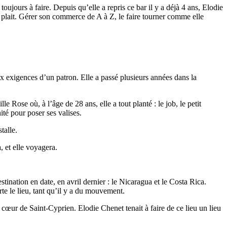
oujours à faire. Depuis qu’elle a repris ce bar il y a déjà 4 ans, Elodie
ui plait. Gérer son commerce de A à Z, le faire tourner comme elle
ux exigences d’un patron. Elle a passé plusieurs années dans la
ose où, à l’âge de 28 ans, elle a tout planté : le job, le petit
té pour poser ses valises.
talle.
, et elle voyagera.
tination en date, en avril dernier : le Nicaragua et le Costa Rica.
te le lieu, tant qu’il y a du mouvement.
cœur de Saint-Cyprien. Elodie Chenet tenait à faire de ce lieu un lieu