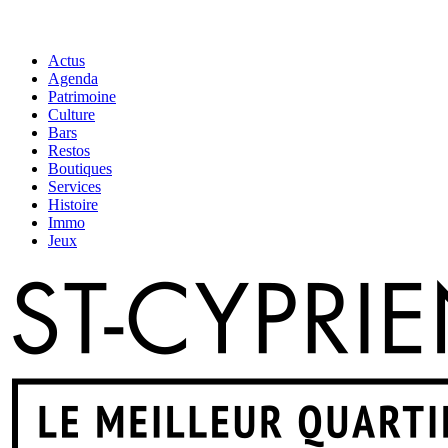
Actus
Agenda
Patrimoine
Culture
Bars
Restos
Boutiques
Services
Histoire
Immo
Jeux