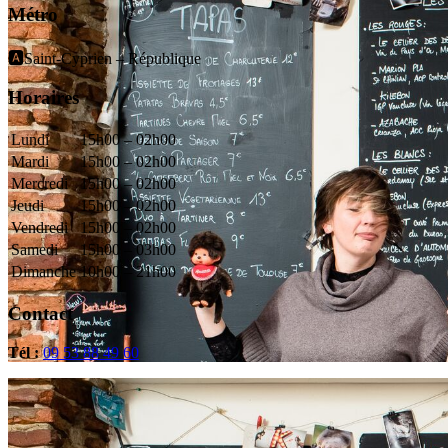
Métro
🅰️Saint-Cyprien – République
Horaires
Lundi
15h00 – 02h00
Mardi
15h00 – 02h00
Mercredi
15h00 – 02h00
Jeudi
15h00 – 02h00
Vendredi
15h00 – 02h00
Samedi
15h00 – 03h00
Dimanche
10h00 – 21h00
Contact
Tél :
09 53 88 49 60