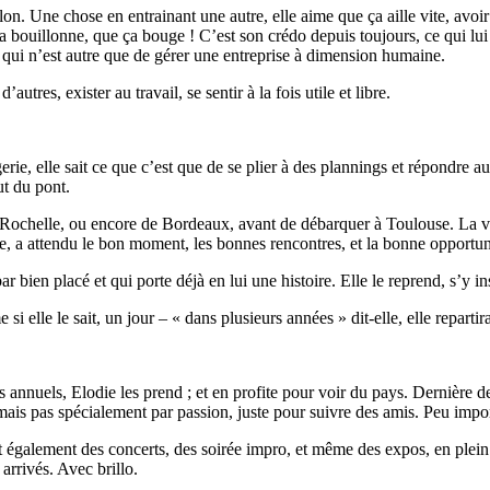
on. Une chose en entrainant une autre, elle aime que ça aille vite, avoir t
 ça bouillonne, que ça bouge ! C’est son crédo depuis toujours, ce qui l
, qui n’est autre que de gérer une entreprise à dimension humaine.
tres, exister au travail, se sentir à la fois utile et libre.
rie, elle sait ce que c’est que de se plier à des plannings et répondre a
ut du pont.
chelle, ou encore de Bordeaux, avant de débarquer à Toulouse. La ville R
, a attendu le bon moment, les bonnes rencontres, et la bonne opportuni
r bien placé et qui porte déjà en lui une histoire. Elle le reprend, s’y ins
elle le sait, un jour – « dans plusieurs années » dit-elle, elle repartira
annuels, Elodie les prend ; et en profite pour voir du pays. Dernière des
mais pas spécialement par passion, juste pour suivre des amis. Peu impor
 également des concerts, des soirée impro, et même des expos, en plein 
arrivés. Avec brillo.