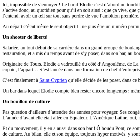
Ici, impossible de s’ennuyer ! Le bar d’Elodie c’est d’abord un tourbill
s’active donc, au quotidien pour qu’il en soit ainsi : que ça vive, que
l’entend, avoir un œil sur tout sans perdre de vue l’ambition première
Au départ c’était même le seul objectif : ne plus être un numéro parmi d’au
Un shooter de liberté
Salariée, au tout début de sa carrière dans un grand groupe de boulange
restauration, et a mis du temps avant de s’y poser, dans son bar, au bo
Originaire de Tours, Elodie a vadrouillé du côté d’Angoulême, de La Ro
copain, l’appart… S’est lancée dans une formation de chef d’entreprise
C’est finalement à
Saint-Cyprien
qu’elle décide de les poser, dans ce ba
Un bar dans lequel Elodie compte bien rester encore longtemps ; même si 
Un bouillon de culture
Pas question d’ailleurs d’attendre des années pour voyager. Ses congés 
L’année d’avant elle était allée en Equateur. L’Amérique Latine, oui, 
Et du mouvement, il y en a aussi dans son bar ! Ô boudu Pont, ce sont
de culture. Au bilan, elle et son équipe, toujours hyper motivés, y sont 