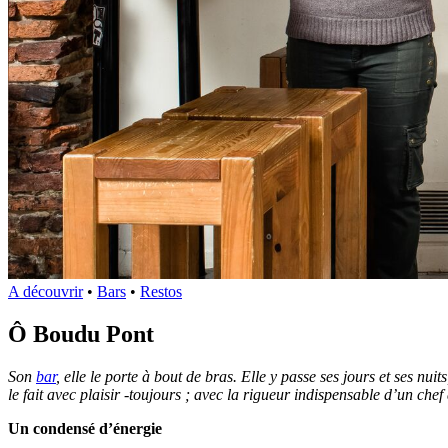
A découvrir
•
Bars
•
Restos
Ô Boudu Pont
Son
bar
, elle le porte à bout de bras. Elle y passe ses jours et ses nui
le fait avec plaisir -toujours ; avec la rigueur indispensable d’un ch
Un condensé d’énergie