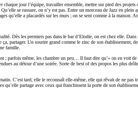
ver chaque jour l’équipe, travailler ensemble, mettre sur pied des projets 
e. Qu’elle se rassure, on n’y est pas. Entre un morceau de Jazz en plein 
essages qu’elle a placardés sur les murs ; on se sent comme à la maison. 
ité. Dès les premiers pas dans le bar d’Elodie, on est chez elle. Dans 
re ça, partager. Un sourire grand comme le zinc de son établissement, des ye
ne famille.
sont ; parfois même, les chambre un peu… Il faut dire qu’« on en voit de t
tendues au détour d’une soirée. Sorte de best of des propos les plus drôle
tin. C’est tard, elle le reconnaît elle-même, elle qui rêvait de ne pas t
ies qu’elle partage avec ceux qui franchissent la porte de son établissem