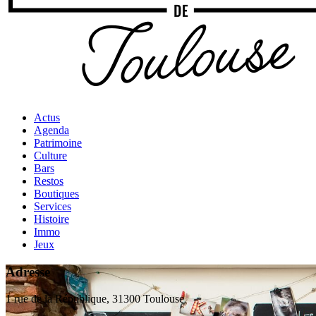
Actus
Agenda
Patrimoine
Culture
Bars
Restos
Boutiques
Services
Histoire
Immo
Jeux
Adresse
1 rue de la République, 31300 Toulouse