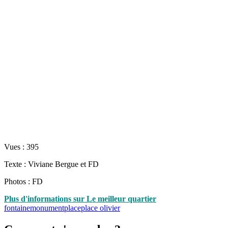
Vues :
395
Texte : Viviane Bergue et FD
Photos : FD
Plus d'informations sur Le meilleur quartier
fontaine
monument
place
place olivier