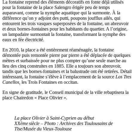
La fontaine reprend des éléments décoratifs en fonte déjà utilisés
pour la fontaine de la place Salengro érigée peu de temps
auparavant, comme la nymphe aquatique qui la surmonte. À la
différence qu’on y adjoint d
es putti, poupons joufflus ailés, qui
entourent les trois vasques superposées de la fontaine,
un abreuvoir
et deux bornes-fontaines pour les habitants du quartier. A l’origine,
un lampadaire surmontait la fontaine, transformant la nymphe des
eaux en fée électricité.
En 2010, la place a été entièrement réaménagée, la fontaine
démontée puis remontée pierre par pierre a été déplacée de quelques
mètres et surbaissée
pour ne plus compter qu’une seule marche au
lieu des cinq construites en 1885. Elle a toujours son abreuvoir
,
tandis que les bornes-fontaines et la balustrade ont été retirées.
Détail
intéressant, la fontaine s’élève à l’emplacement de la source
Los Tres
Canellos,
les Trois Fontaines en occitan.
En signe de gratitude, le Conseil municipal de la ville rebaptisera la
place Chairedon « Place Olivier ».
La place Olivier à Saint-Cyprien au début
XXème siècle – Photo : Archives des Toulousains de
Tlse/Musée du Vieux-Toulouse