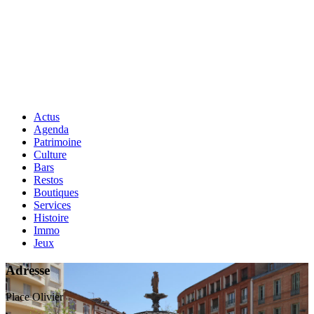
Actus
Agenda
Patrimoine
Culture
Bars
Restos
Boutiques
Services
Histoire
Immo
Jeux
Adresse
Place Olivier