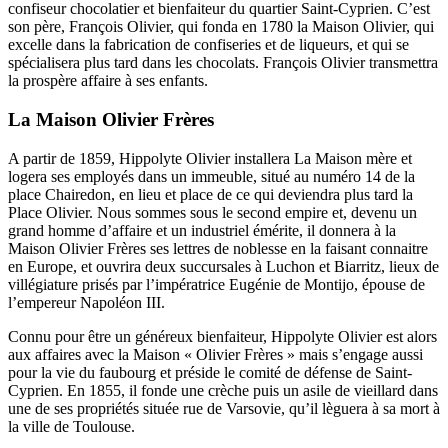
confiseur chocolatier et bienfaiteur du quartier Saint-Cyprien. C’est
son père,
François Olivier, qui fonda en 1780 la Maison Olivier,
qui
excelle dans la fabrication de confiseries et de liqueurs, et qui se
spécialisera plus tard dans les chocolats. François Olivier
transmettra
la prospère affaire à ses enfants.
La Maison Olivier Frères
A partir de 1859, Hippolyte Olivier installera La Maison mère et
logera ses employés dans un immeuble, situé au numéro 14 de la
place Chairedon, en lieu et place de ce qui deviendra plus tard la
Place Olivier. Nous sommes sous le second empire et, devenu un
grand homme d’affaire et un industriel émérite, il donnera à la
Maison Olivier Frères ses lettres de noblesse en la faisant connaitre
en Europe, et ouvrira deux succursales à Luchon et Biarritz, lieux de
villégiature prisés par l’impératrice Eugénie de Montijo, épouse de
l’empereur Napoléon III.
Connu pour être un généreux bienfaiteur, Hippolyte Olivier est alors
aux affaires avec l
a Maison « Olivier Frères » mais s’engage aussi
pour la vie du faubourg et préside le
comité de défense de Saint-
Cyprien. En 1855, il fonde une crèche puis un asile de vieillard dans
une de ses propriétés située rue de Varsovie, qu’il lèguera à sa mort à
la ville de Toulouse.