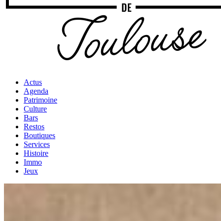
Actus
Agenda
Patrimoine
Culture
Bars
Restos
Boutiques
Services
Histoire
Immo
Jeux