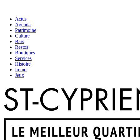
Actus
Agenda
Patrimoine
Culture
Bars
Restos
Boutiques
Services
Histoire
Immo
Jeux