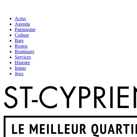
Actus
Agenda
Patrimoine
Culture
Bars
Restos
Boutiques
Services
Histoire
Immo
Jeux