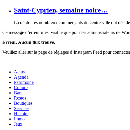
Saint-Cyprien, semaine noire…
Là où de très nombreux commerçants du centre-ville ont décid
Ce message d’erreur n’est visible que pour les administrateurs de Wo
Erreur. Aucun flux trouvé.
Veuillez aller sur la page de réglages d‘Instagram Feed pour connecte
.
Actus
Agenda
Patrimoine
Culture
Bars
Restos
Boutiques
Services
Histoire
Immo
Jeux