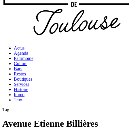
Actus
Agenda
Patrimoine
Culture
Bars
Restos
Boutiques
Services
Histoire
Immo
Jeux
Tag
Avenue Etienne Billières