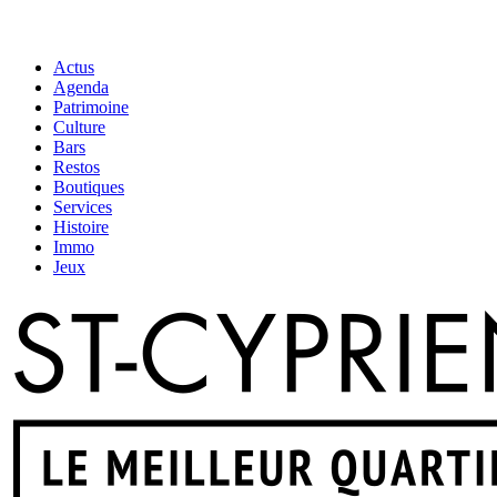
Actus
Agenda
Patrimoine
Culture
Bars
Restos
Boutiques
Services
Histoire
Immo
Jeux