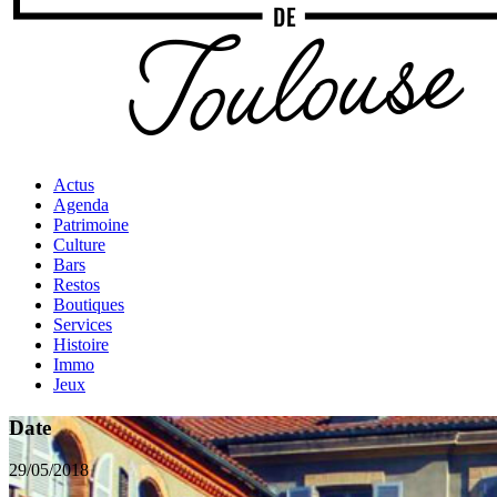
Actus
Agenda
Patrimoine
Culture
Bars
Restos
Boutiques
Services
Histoire
Immo
Jeux
Date
29/05/2018