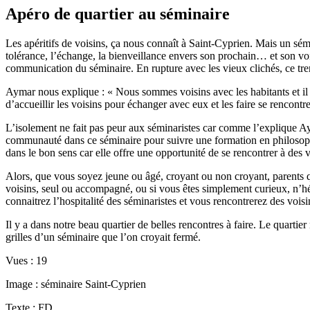
Apéro de quartier au séminaire
Les apéritifs de voisins, ça nous connaît à Saint-Cyprien. Mais un sémi
tolérance, l’échange, la bienveillance envers son prochain… et son voi
communication du séminaire. En rupture avec les vieux clichés, ce tren
Aymar nous explique : « Nous sommes voisins avec les habitants et il e
d’accueillir les voisins pour échanger avec eux et les faire se rencontre
L’isolement ne fait pas peur aux séminaristes car comme l’explique Aym
communauté dans ce séminaire pour suivre une formation en philosophie e
dans le bon sens car elle offre une opportunité de se rencontrer à des v
Alors, que vous soyez jeune ou âgé, croyant ou non croyant, parents q
voisins, seul ou accompagné, ou si vous êtes simplement curieux, n’h
connaitrez l’hospitalité des séminaristes et vous rencontrerez des vois
Il y a dans notre beau quartier de belles rencontres à faire. Le quarti
grilles d’un séminaire que l’on croyait fermé.
Vues :
19
Image : séminaire Saint-Cyprien
Texte : FD