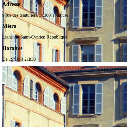
Adresse
9 rue des teinturiers, 31300 Toulouse
Métro
Ligne A - Saint-Cyprien République
Horaires
De 19h30 à 21h30