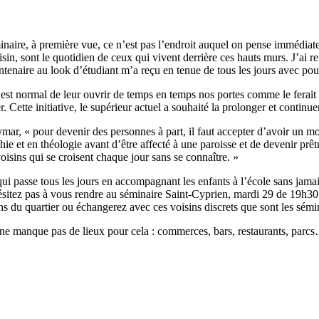
naire, à première vue, ce n’est pas l’endroit auquel on pense immédiatemen
sin, sont le quotidien de ceux qui vivent derrière ces hauts murs. J’ai
tenaire au look d’étudiant m’a reçu en tenue de tous les jours avec pour
st normal de leur ouvrir de temps en temps nos portes comme le ferait n’
r. Cette initiative, le supérieur actuel a souhaité la prolonger et contin
ar, « pour devenir des personnes à part, il faut accepter d’avoir un mo
t en théologie avant d’être affecté à une paroisse et de devenir prêtre. 
oisins qui se croisent chaque jour sans se connaître. »
ui passe tous les jours en accompagnant les enfants à l’école sans jama
ésitez pas à vous rendre au séminaire Saint-Cyprien, mardi 29 de 19h30 
ins du quartier ou échangerez avec ces voisins discrets que sont les sémin
er ne manque pas de lieux pour cela : commerces, bars, restaurants, parcs