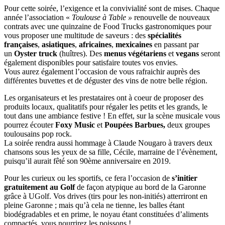
Pour cette soirée, l’exigence et la convivialité sont de mises. Chaque
année l’association «
Toulouse à Table »
renouvelle de nouveaux
contrats avec une quinzaine de Food Trucks gastronomiques pour
vous proposer une multitude de saveurs : des
spécialités
françaises
,
asiatiques
,
africaines
,
mexicaines
en passant par
un
Oyster truck
(huîtres). Des
menus végétariens
et
vegans
seront
également disponibles pour satisfaire toutes vos envies.
Vous aurez également l’occasion de vous rafraichir auprès des
différentes buvettes et de déguster des vins de notre belle région.
Les organisateurs et les prestataires ont à coeur de proposer des
produits locaux, qualitatifs pour régaler les petits et les grands, le
tout dans une ambiance festive ! En effet, sur la scène musicale vous
pourrez écouter
Foxy Music
et
Poupées Barbues,
deux groupes
toulousains pop rock.
La soirée rendra aussi hommage à Claude Nougaro à travers deux
chansons sous les yeux de sa fille, Cécile, marraine de l’évènement,
puisqu’il aurait fêté son 90ème anniversaire en 2019.
Pour les curieux ou les sportifs, ce fera l’occasion de
s’initier
gratuitement au Golf
de façon atypique au bord de la Garonne
grâce à UGolf. Vos drives (tirs pour les non-initiés) atterriront en
pleine Garonne ; mais qu’à cela ne tienne, les balles étant
biodégradables et en prime, le noyau étant constituées d’aliments
compactés, vous nourrirez les poissons !