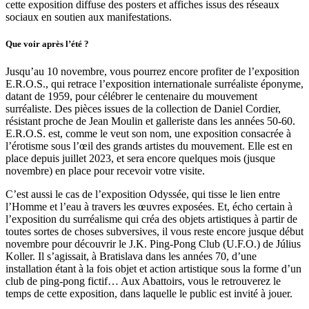
cette exposition diffuse des posters et affiches issus des réseaux
sociaux en soutien aux manifestations.
Que voir après l’été ?
Jusqu’au 10 novembre, vous pourrez encore profiter de l’exposition
E.R.O.S., qui retrace l’exposition internationale surréaliste éponyme,
datant de 1959, pour célébrer le centenaire du mouvement
surréaliste. Des pièces issues de la collection de Daniel Cordier,
résistant proche de Jean Moulin et galleriste dans les années 50-60.
E.R.O.S. est, comme le veut son nom, une exposition consacrée à
l’érotisme sous l’œil des grands artistes du mouvement. Elle est en
place depuis juillet 2023, et sera encore quelques mois (jusque
novembre) en place pour recevoir votre visite.
C’est aussi le cas de l’exposition Odyssée, qui tisse le lien entre
l’Homme et l’eau à travers les œuvres exposées. Et, écho certain à
l’exposition du surréalisme qui créa des objets artistiques à partir de
toutes sortes de choses subversives, il vous reste encore jusque début
novembre pour découvrir le J.K. Ping-Pong Club (U.F.O.) de Július
Koller. Il s’agissait, à Bratislava dans les années 70, d’une
installation étant à la fois objet et action artistique sous la forme d’un
club de ping-pong fictif… Aux Abattoirs, vous le retrouverez le
temps de cette exposition, dans laquelle le public est invité à jouer.