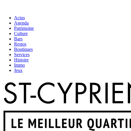
Actus
Agenda
Patrimoine
Culture
Bars
Restos
Boutiques
Services
Histoire
Immo
Jeux