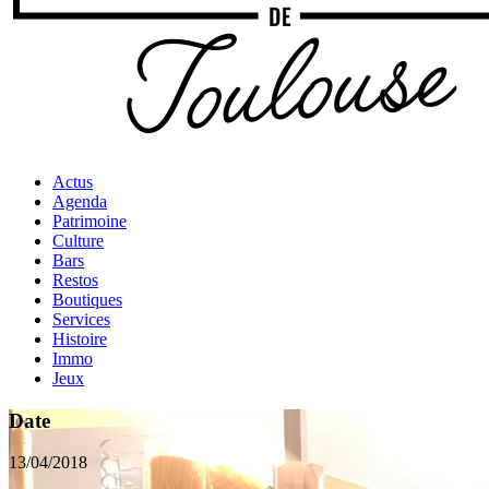
Actus
Agenda
Patrimoine
Culture
Bars
Restos
Boutiques
Services
Histoire
Immo
Jeux
Date
13/04/2018