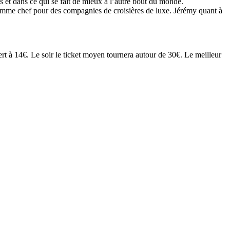
s et dans ce qui se fait de mieux à l’autre bout du monde.
s comme chef pour des compagnies de croisières de luxe. Jérémy quant à
sert à 14€. Le soir le ticket moyen tournera autour de 30€. Le meilleur