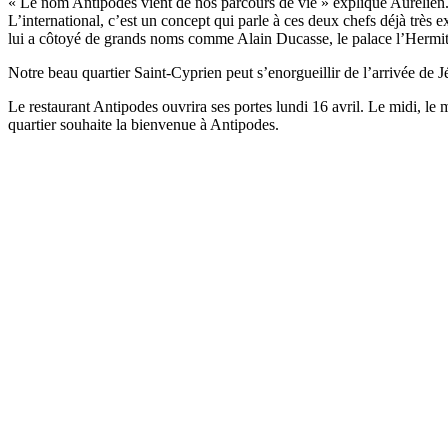
« Le nom Antipodes vient de nos parcours de vie » explique Aurélien. Le
L’international, c’est un concept qui parle à ces deux chefs déjà très
lui a côtoyé de grands noms comme Alain Ducasse, le palace l’Hermit
Notre beau quartier Saint-Cyprien peut s’enorgueillir de l’arrivée de 
Le restaurant Antipodes ouvrira ses portes lundi 16 avril. Le midi, le 
quartier souhaite la bienvenue à Antipodes.