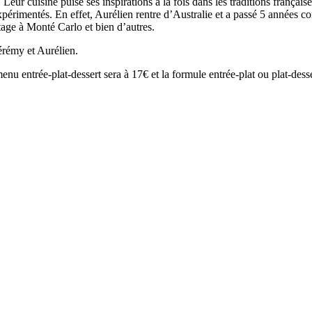
ur cuisine puise ses inspirations à la fois dans les traditions française
 expérimentés. En effet, Aurélien rentre d’Australie et a passé 5 année
age à Monté Carlo et bien d’autres.
Jérémy et Aurélien.
menu entrée-plat-dessert sera à 17€ et la formule entrée-plat ou plat-des