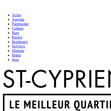
Actus
Agenda
Patrimoine
Culture
Bars
Restos
Boutiques
Services
Histoire
Immo
Jeux