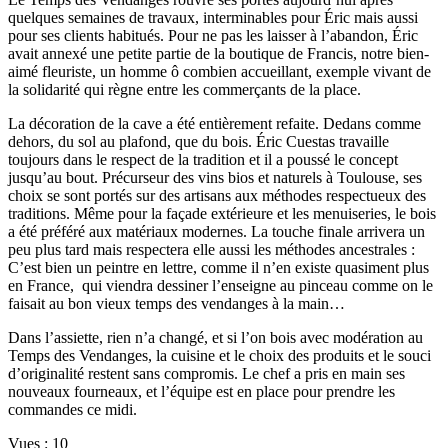
quelques semaines de travaux, interminables pour Éric mais aussi
pour ses clients habitués. Pour ne pas les laisser à l’abandon, Éric
avait annexé une petite partie de la boutique de Francis, notre bien-
aimé fleuriste, un homme ô combien accueillant, exemple vivant de
la solidarité qui règne entre les commerçants de la place.
La décoration de la cave a été entièrement refaite. Dedans comme
dehors, du sol au plafond, que du bois. Éric Cuestas travaille
toujours dans le respect de la tradition et il a poussé le concept
jusqu’au bout. Précurseur des vins bios et naturels à Toulouse, ses
choix se sont portés sur des artisans aux méthodes respectueux des
traditions. Même pour la façade extérieure et les menuiseries, le bois
a été préféré aux matériaux modernes. La touche finale arrivera un
peu plus tard mais respectera elle aussi les méthodes ancestrales :
C’est bien un peintre en lettre, comme il n’en existe quasiment plus
en France, qui viendra dessiner l’enseigne au pinceau comme on le
faisait au bon vieux temps des vendanges à la main…
Dans l’assiette, rien n’a changé, et si l’on bois avec modération au
Temps des Vendanges, la cuisine et le choix des produits et le souci
d’originalité restent sans compromis. Le chef a pris en main ses
nouveaux fourneaux, et l’équipe est en place pour prendre les
commandes ce midi.
Vues :
10