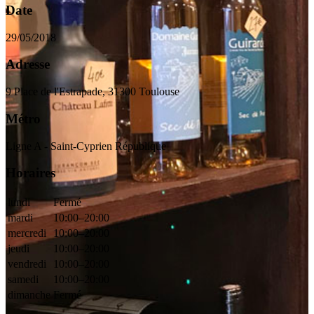
Date
29/05/2018
Adresse
9 Place de l'Estrapade, 31300 Toulouse
Métro
Ligne A - Saint-Cyprien République
Horaires
lundi
Fermé
mardi
10:00–20:00
mercredi
10:00–20:00
jeudi
10:00–20:00
vendredi
10:00–20:00
samedi
10:00–20:00
dimanche
Fermé