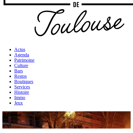
Actus
Agenda
Patrimoine
Culture
Bars
Restos
Boutiques
Services
Histoire
Immo
Jeux
Adresse
4761