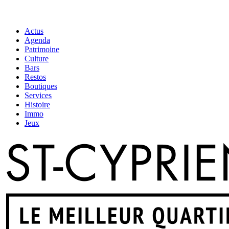
Actus
Agenda
Patrimoine
Culture
Bars
Restos
Boutiques
Services
Histoire
Immo
Jeux