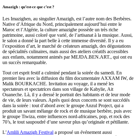
Amazigh : qu’est-ce que c’est ?
Les Imazighen, au singulier Amazigh, est l’autre nom des Berbères.
Native d’Afrique du Nord, principalement aujourd’hui entre le
Maroc et l’Algérie, la culture amazighe possède un très riche
patrimoine, aussi coloré que varié, de l’artisanat à la musique. Aussi,
le salon a donné la part belle à cette immense diversité. Il y a eu
l’exposition d’art, le marché de créateurs amazigh, des dégustations
de spécialités culinaires, mais aussi des ateliers créatifs accessibles
aux enfants, notamment animés par MEJDA.BEN.ART., qui ont eu
un succès remarquable.
Tout cet esprit festif a culminé pendant la soirée du samedi. En
premier lieu avec la diffusion du film documentaire AXXAM IW, de
Malik BOURKACHE. Invitation au voyage, il a mené les
spectateurs et spectatrices dans son village de Kabylie, Ait
Ouaneche. Là, il y a dressé le portrait des habitants et de leur mode
de vie, de leurs valeurs. Après quoi deux concerts se sont succédés
dans la soirée : tout d’abord avec le groupe Anzul Project, qui a
produit un savant mélange de rock et de musique berbère, puis avec
le groupe Tiwiza, entre influences nord-africaines, pop, et rock des
70’s, le tout saupoudré d’une saveur plus qu’originale et pétillante.
L’
Amlili Amazigh Festival
a proposé un événement aussi