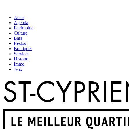
Actus
Agenda
Patrimoine
Culture
Bars
Restos
Boutiques
Services
Histoire
Immo
Jeux