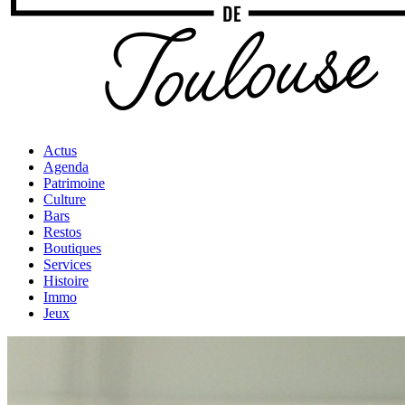
Actus
Agenda
Patrimoine
Culture
Bars
Restos
Boutiques
Services
Histoire
Immo
Jeux