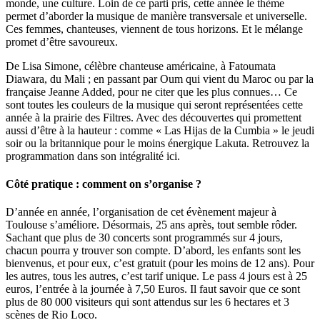
monde, une culture. Loin de ce parti pris, cette année le thème
permet d’aborder la musique de manière transversale et universelle.
Ces femmes, chanteuses, viennent de tous horizons. Et le mélange
promet d’être savoureux.
De Lisa Simone, célèbre chanteuse américaine, à Fatoumata
Diawara, du Mali ; en passant par Oum qui vient du Maroc ou par la
française Jeanne Added, pour ne citer que les plus connues… Ce
sont toutes les couleurs de la musique qui seront représentées cette
année à la prairie des Filtres. Avec des découvertes qui promettent
aussi d’être à la hauteur : comme « Las Hijas de la Cumbia » le jeudi
soir ou la britannique pour le moins énergique Lakuta. Retrouvez la
programmation dans son intégralité ici.
Côté pratique : comment on s’organise ?
D’année en année, l’organisation de cet évènement majeur à
Toulouse s’améliore. Désormais, 25 ans après, tout semble rôder.
Sachant que plus de 30 concerts sont programmés sur 4 jours,
chacun pourra y trouver son compte. D’abord, les enfants sont les
bienvenus, et pour eux, c’est gratuit (pour les moins de 12 ans). Pour
les autres, tous les autres, c’est tarif unique. Le pass 4 jours est à 25
euros, l’entrée à la journée à 7,50 Euros. Il faut savoir que ce sont
plus de 80 000 visiteurs qui sont attendus sur les 6 hectares et 3
scènes de Rio Loco.