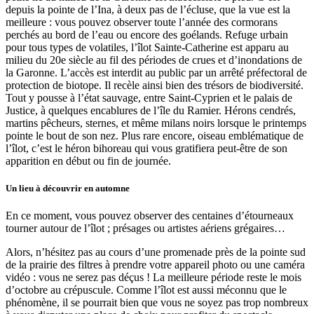
depuis la pointe de l’Ina, à deux pas de l’écluse, que la vue est la
meilleure : vous pouvez observer toute l’année des cormorans
perchés au bord de l’eau ou encore des goélands. Refuge urbain
pour tous types de volatiles, l’îlot Sainte-Catherine est apparu au
milieu du 20e siècle au fil des périodes de crues et d’inondations de
la Garonne. L’accès est interdit au public par un arrêté préfectoral de
protection de biotope. Il recèle ainsi bien des trésors de biodiversité.
Tout y pousse à l’état sauvage, entre Saint-Cyprien et le palais de
Justice, à quelques encablures de l’île du Ramier. Hérons cendrés,
martins pêcheurs, sternes, et même milans noirs lorsque le printemps
pointe le bout de son nez. Plus rare encore, oiseau emblématique de
l’îlot, c’est le héron bihoreau qui vous gratifiera peut-être de son
apparition en début ou fin de journée.
Un lieu à découvrir en automne
En ce moment, vous pouvez observer des centaines d’étourneaux
tourner autour de l’îlot ; présages ou artistes aériens grégaires…
Alors, n’hésitez pas au cours d’une promenade près de la pointe sud
de la prairie des filtres à prendre votre appareil photo ou une caméra
vidéo : vous ne serez pas déçus ! La meilleure période reste le mois
d’octobre au crépuscule. Comme l’îlot est aussi méconnu que le
phénomène, il se pourrait bien que vous ne soyez pas trop nombreux