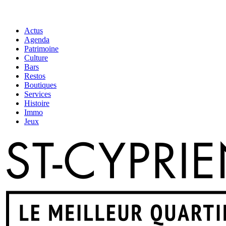
Actus
Agenda
Patrimoine
Culture
Bars
Restos
Boutiques
Services
Histoire
Immo
Jeux