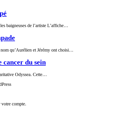
mpé
les baigneuses de l’artiste L’affiche…
apade
le nom qu’Aurélien et Jérémy ont choisi…
e cancer du sein
caritative Odyssea. Cette…
rdPress
r votre compte.