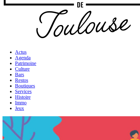
Actus
Agenda
Patrimoine
Culture
Bars
Restos
Boutiques
Services
Histoire
Immo
Jeux