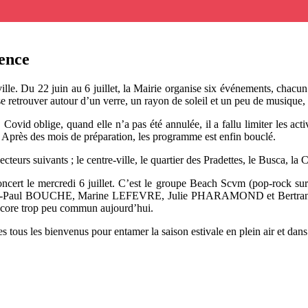
cence
ille. Du 22 juin au 6 juillet, la Mairie organise six événements, chacun
 se retrouver autour d’un verre, un rayon de soleil et un peu de musique, 
 Covid oblige, quand elle n’a pas été annulée, il a fallu limiter les a
r. Après des mois de préparation, les programme est enfin bouclé.
 secteurs suivants ; le centre-ville, le quartier des Pradettes, le Busca, 
concert le mercredi 6 juillet. C’est le groupe Beach Scvm (pop-rock sur
 Jean-Paul BOUCHE, Marine LEFEVRE, Julie PHARAMOND et Bertrand SER
encore trop peu commun aujourd’hui.
es tous les bienvenus pour entamer la saison estivale en plein air et da