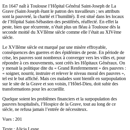
En 1647 naît à Toulouse l’Hôpital Général Saint-Joseph de La
Grave (Saint-Joseph étant le patron des travailleurs ; ses attributs
sont la pauvreté, la charité et l’humilité). Il est situé dans les locaux
de l’Hôpital Saint-Sébastien des pestiférés, réaffecté. En effet la
peste, bien que récurrente, n’était plus un fléau à Toulouse dès la
seconde moitié du XVIIème siècle comme elle l’était au XIVème
siècle.
Le XVIIème siècle est marqué par une misère effroyable,
conséquences des guerres et des épidémies de peste. En période de
crise, les pauvres sont nombreux à converger vers les villes et, pour
répondre à ces mouvements, sont créés les Hôpitaux Généraux. On
y menait la politique dite du « Grand Renfermement » des pauvres :
« soigner, nourrir, instruire et relever le niveau moral des pauvres »,
tel est le but affiché. Mais ces malades sont bientôt en surpopulation
sur le site de la Grave et son voisin, l’Hôtel-Dieu, doit subir des
transformations pour les accueillir.
Quelque soient les problèmes financiers et la surpopulation des
pauvres hospitalisés, l’Hospice de la Grave, tout au long de ce
siècle, ne refusa jamais l’entrée de nécessiteux.
Vues :
201
Texte : Alicia Lesne