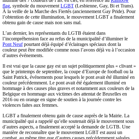
illuminé des 7 couleurs de l’arc en ciel, en référence au
Rainbow
flag
, symbole du mouvement
LGBT
(Lesbienne, Gay, Bi et Trans).
À la veille de la Marche des Fiertés (anciennement Gay Pride). Pour
l’obtention de cette illumination, le mouvement LGBT a finalement
obtenu gain de cause mais non sans mal.
L’an dernier, les représentants du LGTB étaient dans
l’incompréhension face au refus de la municipalité d’illuminer le
Pont Neuf
pourtant déjà équipé d’éclairages spéciaux dont la
couleur peut être modifiée comme nous l’avons déjà vu à l’occasion
d’autres événements.
Il est vrai que la cause gay est un sujet politiquement plus « clivant »
que le printemps de septembre, la coupe d’Europe de football ou la
Saint Patrick, événements pour lesquels le pont avait été illuminé en
couleur précédemment. Le pont avait été également illuminé en
hommage à des causes plus graves et notamment aux couleurs de la
Belgique en hommage aux victimes des attentat de Bruxelles en
2016 ou en orange en signe de soutien à la journée contre les
violences faites aux femmes.
LGBT a finalement obtenu gain de cause auprès de la Mairie. La
municipalité qui a rappelé qu’elle soutenait déjà le mouvement sous
d’autres aspects, a finalement accepté la demande de LGTB. Une
manière de reconnaître que le mouvement LGBT est aussi un
combat, au même titre que d’autres causes précédemment saluées