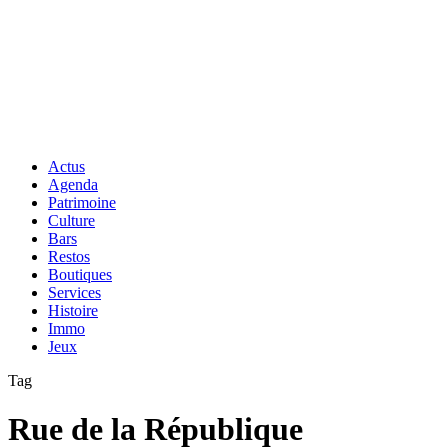
Actus
Agenda
Patrimoine
Culture
Bars
Restos
Boutiques
Services
Histoire
Immo
Jeux
Tag
Rue de la République